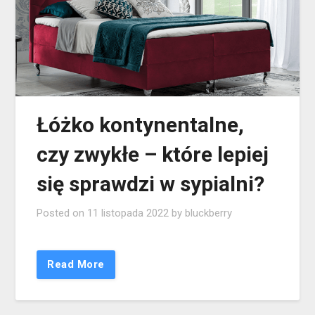
Łóżko kontynentalne,
czy zwykłe – które lepiej
się sprawdzi w sypialni?
Posted on
11 listopada 2022
by
bluckberry
Read More