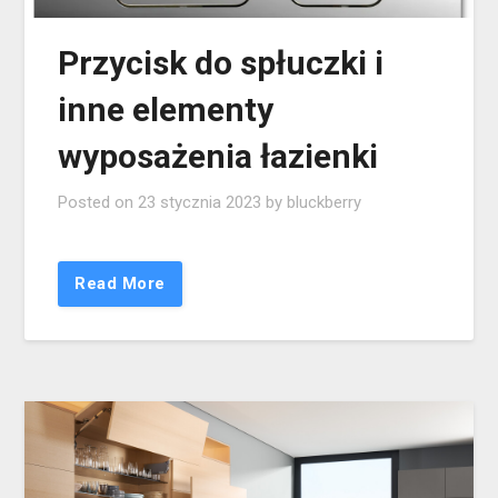
Przycisk do spłuczki i
inne elementy
wyposażenia łazienki
Posted on
23 stycznia 2023
by
bluckberry
Read More