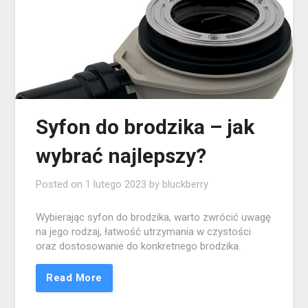
Syfon do brodzika – jak
wybrać najlepszy?
Posted on
1 lutego 2023
by
bluckberry
Wybierając syfon do brodzika, warto zwrócić uwagę
na jego rodzaj, łatwość utrzymania w czystości
oraz dostosowanie do konkretnego brodzika.
Read More