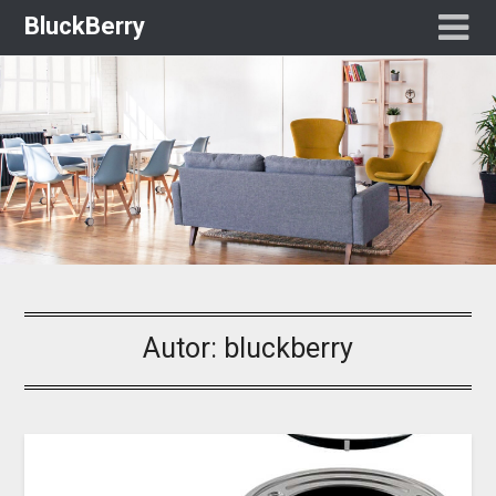
BluckBerry
Autor:
bluckberry