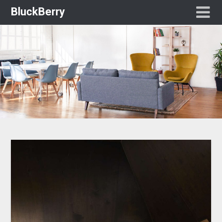
BluckBerry