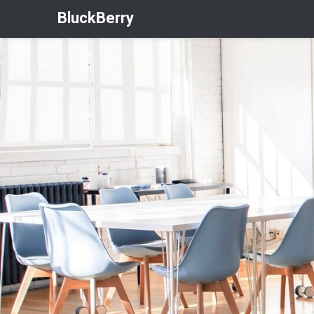
BluckBerry