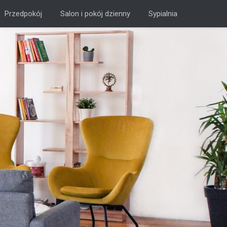
Przedpokój
Salon i pokój dzienny
Sypialnia