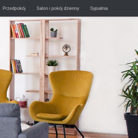
Przedpokój
Salon i pokój dzienny
Sypialnia