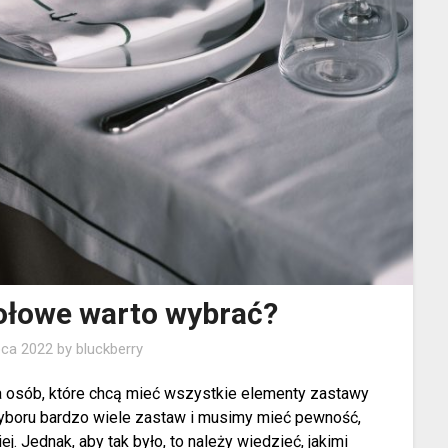
tołowe warto wybrać?
ipca 2022
by
bluckberry
a osób, które chcą mieć wszystkie elementy zastawy
yboru bardzo wiele zastaw i musimy mieć pewność,
. Jednak, aby tak było, to należy wiedzieć, jakimi