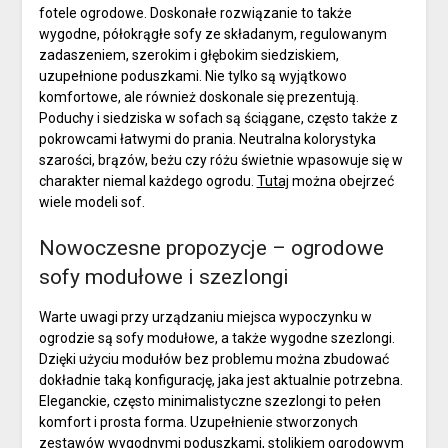
fotele ogrodowe. Doskonałe rozwiązanie to także
wygodne, półokrągłe sofy ze składanym, regulowanym
zadaszeniem, szerokim i głębokim siedziskiem,
uzupełnione poduszkami. Nie tylko są wyjątkowo
komfortowe, ale również doskonale się prezentują.
Poduchy i siedziska w sofach są ściągane, często także z
pokrowcami łatwymi do prania. Neutralna kolorystyka
szarości, brązów, beżu czy różu świetnie wpasowuje się w
charakter niemal każdego ogrodu.
Tutaj
można obejrzeć
wiele modeli sof.
Nowoczesne propozycje – ogrodowe
sofy modułowe i szezlongi
Warte uwagi przy urządzaniu miejsca wypoczynku w
ogrodzie są sofy modułowe, a także wygodne szezlongi.
Dzięki użyciu modułów bez problemu można zbudować
dokładnie taką konfigurację, jaka jest aktualnie potrzebna.
Eleganckie, często minimalistyczne szezlongi to pełen
komfort i prosta forma. Uzupełnienie stworzonych
zestawów wygodnymi poduszkami, stolikiem ogrodowym