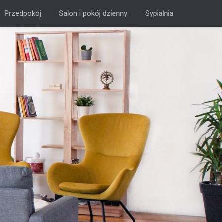
Przedpokój
Salon i pokój dzienny
Sypialnia