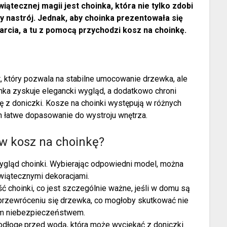
tecznej magii jest choinka, która nie tylko zdobi
 nastrój. Jednak, aby choinka prezentowała się
arcia, a tu z pomocą przychodzi kosz na choinkę.
t, który pozwala na stabilne umocowanie drzewka, ale
nka zyskuje elegancki wygląd, a dodatkowo chroni
 z doniczki. Kosze na choinki występują w różnych
ich łatwe dopasowanie do wystroju wnętrza.
w kosz na choinkę?
gląd choinki. Wybierając odpowiedni model, można
wiątecznymi dekoracjami.
ść choinki, co jest szczególnie ważne, jeśli w domu są
 przewróceniu się drzewka, co mogłoby skutkować nie
nym niebezpieczeństwem.
podłogę przed wodą, która może wyciekać z doniczki.