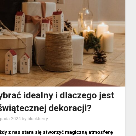
brać idealny i dlaczego jest
świątecznej dekoracji?
topada 2024
by
bluckberry
żdy z nas stara się stworzyć magiczną atmosferę