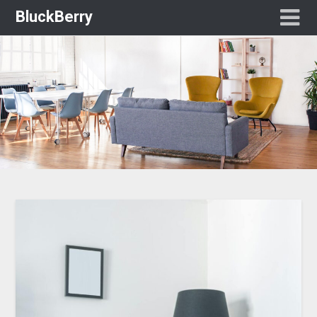
BluckBerry