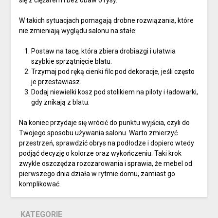
się z ciężarem i bez obaw o rysy.
W takich sytuacjach pomagają drobne rozwiązania, które
nie zmieniają wyglądu salonu na stałe:
Postaw na tacę, która zbiera drobiazgi i ułatwia
szybkie sprzątnięcie blatu.
Trzymaj pod ręką cienki filc pod dekoracje, jeśli często
je przestawiasz.
Dodaj niewielki kosz pod stolikiem na piloty i ładowarki,
gdy znikają z blatu.
Na koniec przydaje się wrócić do punktu wyjścia, czyli do
Twojego sposobu używania salonu. Warto zmierzyć
przestrzeń, sprawdzić obrys na podłodze i dopiero wtedy
podjąć decyzję o kolorze oraz wykończeniu. Taki krok
zwykle oszczędza rozczarowania i sprawia, że mebel od
pierwszego dnia działa w rytmie domu, zamiast go
komplikować.
KATEGORIE