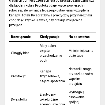
ciasnych pomieszczeniach jest po prostu bezpieczniejszy
dla bioder i kolan. Prostokąt daje więcej powierzchni
roboczej, ale wymaga lepszego ustawienia względem
kanapy i foteli. Kwadrat bywa praktyczny przy narożniku,
choć dość szybko ujawnia, czy brakuje miejsca na
przejście.
Rozwiązanie
Kiedy pasuje
Na co uważać
Mały salon,
częste
Mniej miejsca na
Okrągły blat
przechodzenie
duże tace
obok
Narożniki mogą
Kanapa
przeszkadzać w
Prostokąt
trzyosobowa,
wąskim
częste spotkania
przejściu
Wymagają
Elastyczny
pilnowania
Dwa stoliki
układ, różne
spójnej
scenariusze dnia