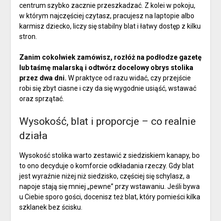
centrum szybko zacznie przeszkadzać. Z kolei w pokoju,
w którym najczęściej czytasz, pracujesz na laptopie albo
karmisz dziecko, liczy się stabilny blat i łatwy dostęp z kilku
stron.
Zanim cokolwiek zamówisz, rozłóż na podłodze gazetę
lub taśmę malarską i odtwórz docelowy obrys stolika
przez dwa dni.
W praktyce od razu widać, czy przejście
robi się zbyt ciasne i czy da się wygodnie usiąść, wstawać
oraz sprzątać.
Wysokość, blat i proporcje – co realnie
działa
Wysokość stolika warto zestawić z siedziskiem kanapy, bo
to ono decyduje o komforcie odkładania rzeczy. Gdy blat
jest wyraźnie niżej niż siedzisko, częściej się schylasz, a
napoje stają się mniej „pewne” przy wstawaniu. Jeśli bywa
u Ciebie sporo gości, docenisz też blat, który pomieści kilka
szklanek bez ścisku.