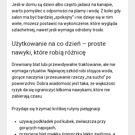
Jeśli w domu są dzieci albo często jadasz na kanapie,
warto pomyśleć o odporności na plamy i wodę. Z kolei gdy
salon ma być bardziej „spokojny” i nie dzieje się w nim
wiele, możesz postawić na wykończenie, które wygląda
szlachetniej, nawet jeśli wymaga odrobiny troski.
Użytkowanie na co dzień – proste
nawyki, które robią różnicę
Drewniany blat lubi przewidywalne traktowanie, ale nie
wymaga rytuałów. Najwięcej szkód robi stojąca woda,
gorące naczynia i przesuwanie rzeczy „na sucho” po
powierzchni. Dobra wiadomość jest taka, że większość
ryzyk da się ograniczyć kilkoma nawykami, które nie
zabierają czasu.
Przydaje się trzymać krótkiej rutyny pielęgnacji:
używaj podkładek pod kubek, zwłaszcza przy
gorących napojach;
przecieraj blat miękką ściereczką lekko zwilżoną, a