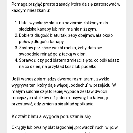
Pomaga przyjąć proste zasady, które da się zastosować w
każdym mieszkaniu:
Ustal wysokość blatu na poziomie zbliżonym do
siedziska kanapy lub minimalnie niższym.
Dobierz długość blatu tak, żeby obejmowała około
połowę długości kanapy.
Zostaw przejście wokół mebla, żeby dało się
swobodnie minąć go z tacką w dłoni.
Sprawdź, czy pod blatem zmieści się to, co odkładasz
na co dzień, na przykład kosz lub pudełko.
Jeśli wahasz się między dwoma rozmiarami, zwykle
wygrywa ten, który daje więcej „oddechu” w przejściu. W
małym salonie często lepiej wypada zestaw dwóch
mniejszych stolików niż jeden masywny, bo łatwiej je
przestawić, gdy zmienia się układ spotkania.
Kształt blatu a wygoda poruszania się
Okrągły lub owalny blat łagodniej „prowadzi” ruch, więc w