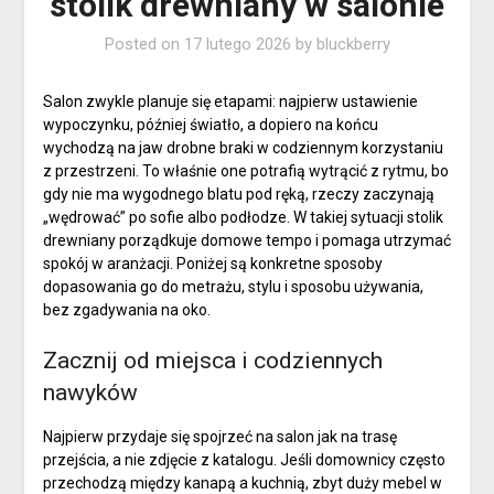
stolik drewniany w salonie
Posted on
17 lutego 2026
by
bluckberry
Salon zwykle planuje się etapami: najpierw ustawienie
wypoczynku, później światło, a dopiero na końcu
wychodzą na jaw drobne braki w codziennym korzystaniu
z przestrzeni. To właśnie one potrafią wytrącić z rytmu, bo
gdy nie ma wygodnego blatu pod ręką, rzeczy zaczynają
„wędrować” po sofie albo podłodze. W takiej sytuacji stolik
drewniany porządkuje domowe tempo i pomaga utrzymać
spokój w aranżacji. Poniżej są konkretne sposoby
dopasowania go do metrażu, stylu i sposobu używania,
bez zgadywania na oko.
Zacznij od miejsca i codziennych
nawyków
Najpierw przydaje się spojrzeć na salon jak na trasę
przejścia, a nie zdjęcie z katalogu. Jeśli domownicy często
przechodzą między kanapą a kuchnią, zbyt duży mebel w