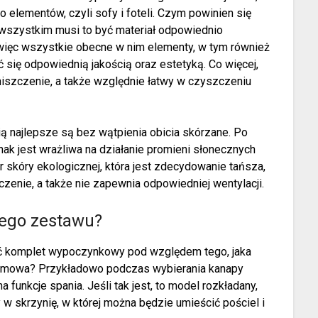
o elementów, czyli sofy i foteli. Czym powinien się
wszystkim musi to być materiał odpowiednio
 więc wszystkie obecne w nim elementy, w tym również
ię odpowiednią jakością oraz estetyką. Co więcej,
zniszczenie, a także względnie łatwy w czyszczeniu
ą najlepsze są bez wątpienia obicia skórzane. Po
nak jest wrażliwa na działanie promieni słonecznych
ór skóry ekologicznej, która jest zdecydowanie tańsza,
czenie, a także nie zapewnia odpowiedniej wentylacji.
iego zestawu?
rać komplet wypoczynkowy pod względem tego, jaka
ie mowa? Przykładowo podczas wybierania kanapy
 funkcje spania. Jeśli tak jest, to model rozkładany,
w skrzynię, w której można będzie umieścić pościel i