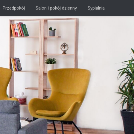
Przedpokój
Salon i pokój dzienny
Sypialnia