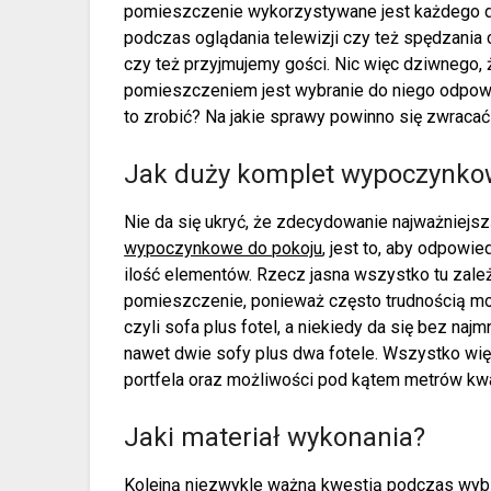
pomieszczenie wykorzystywane jest każdego dn
podczas oglądania telewizji czy też spędzania 
czy też przyjmujemy gości. Nic więc dziwnego,
pomieszczeniem jest wybranie do niego odpo
to zrobić? Na jakie sprawy powinno się zwrac
Jak duży komplet wypoczynko
Nie da się ukryć, że zdecydowanie najważniej
wypoczynkowe do pokoju
, jest to, aby odpowi
ilość elementów. Rzecz jasna wszystko tu zależ
pomieszczenie, ponieważ często trudnością m
czyli sofa plus fotel, a niekiedy da się bez na
nawet dwie sofy plus dwa fotele. Wszystko wi
portfela oraz możliwości pod kątem metrów k
Jaki materiał wykonania?
Kolejną niezwykle ważną kwestią podczas wybi