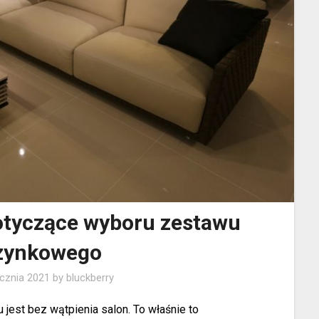
otyczące wyboru zestawu
zynkowego
ycznia 2021
by
bluckberry
jest bez wątpienia salon. To właśnie to