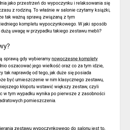
ia jako przestrzeń do wypoczynku i relaksowania się
czasu z rodziną. To właśnie w salonie czytamy książki,
 że tak ważną sprawą związaną z tym
wiedniego kompletu wypoczynkowego. W jaki sposób
ać dużą uwagę w przypadku takiego zestawu mebli?
wy?
szą sprawą gdy wybieramy
nowoczesne komplety
ednio oszacować jego wielkość oraz co za tym idzie,
y tak naprawdę od tego, jak duże się posiada
oże być umieszczenie w nim klasycznego zestawu,
jmniejszego kłopotu wstawić większy zestaw, czyli
ęc w tym wypadku wynika po pierwsze z zasobności
wadratowych pomieszczenia.
erania zestawu wypoczynkowego do salonu jest to,