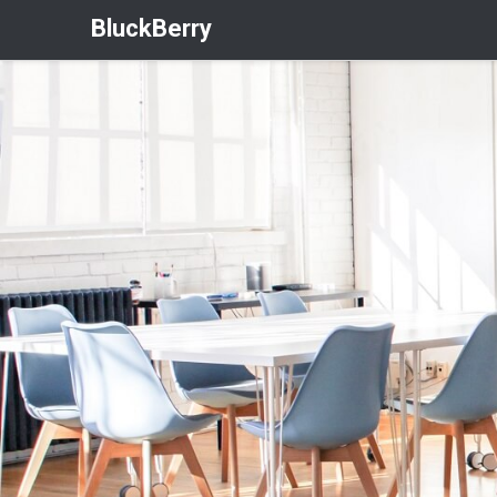
BluckBerry