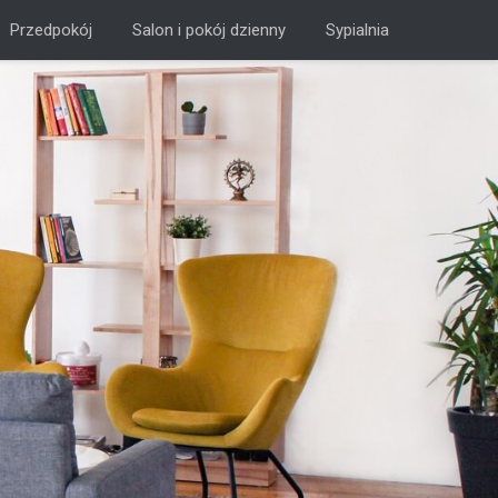
Przedpokój
Salon i pokój dzienny
Sypialnia